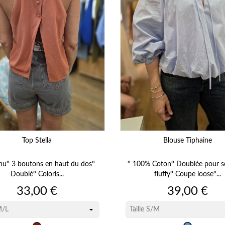
Top Stella
Blouse Tiphaine
nu° 3 boutons en haut du dos°
° 100% Coton° Doublée pour s
Doublé° Coloris...
fluffy° Coupe loose°...
Prix
Prix
33,00 €
39,00 €