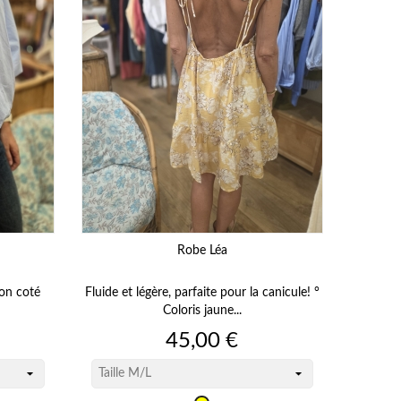
Robe Léa
on coté
Fluide et légère, parfaite pour la canicule! °
Coloris jaune...
Prix
45,00 €