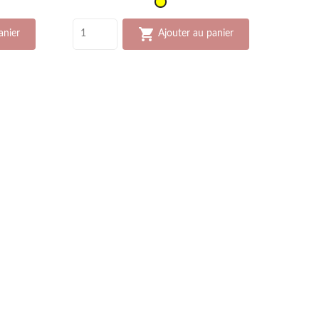
Jaune

anier
Ajouter au panier