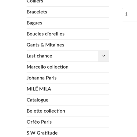
Colliers
Bracelets
Bagues
Boucles d'oreilles
Gants & Mitaines
Last chance
keyboard_arrow_down
Marcello collection
Johanna Paris
MILË MILA
Catalogue
Belette collection
Orféo Paris
S.W Gratitude