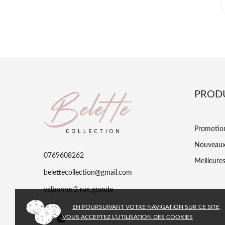
PROD
Promotio
Nouveaux
0769608262
Meilleure
belettecollection@gmail.com
valbonne 2 rue grande
EN POURSUIVANT VOTRE NAVIGATION SUR CE SITE,
VOUS ACCEPTEZ L’UTILISATION DES COOKIES