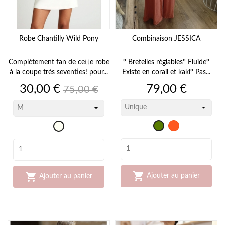
Robe Chantilly Wild Pony
Combinaison JESSICA
Complétement fan de cette robe
° Bretelles réglables° Fluide°
à la coupe très seventies! pour...
Existe en corail et kaki° Pas...
Prix
Prix
Prix
30,00 €
79,00 €
75,00 €
de
base
Corail
kaki
Blanc
cassé


Ajouter au panier
Ajouter au panier