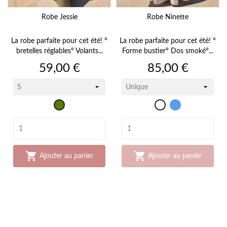
Robe Jessie
Robe Ninette
La robe parfaite pour cet été! °
La robe parfaite pour cet été! °
bretelles réglables° Volants...
Forme bustier° Dos smoké°...
Prix
Prix
59,00 €
85,00 €
Bleu
kaki
Blanc
jean


Ajouter au panier
Ajouter au panier