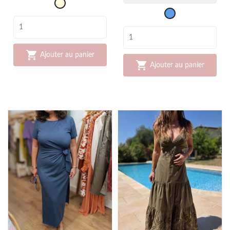
champagne
Bleu
jean

Ajouter au panier

Ajouter au panier