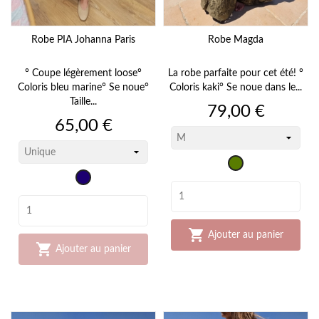
Robe PIA Johanna Paris
Robe Magda
° Coupe légèrement loose°
La robe parfaite pour cet été! °
Coloris bleu marine° Se noue°
Coloris kaki° Se noue dans le...
Taille...
Prix
79,00 €
Prix
65,00 €
kaki
bleu
marine

Ajouter au panier

Ajouter au panier