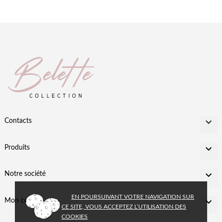

Contacts

Produits

Notre société
EN POURSUIVANT VOTRE NAVIGATION SUR

Mon compte
CE SITE, VOUS ACCEPTEZ L’UTILISATION DES
COOKIES