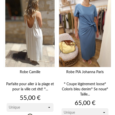
Robe Camille
Robe PIA Johanna Paris
Parfaite pour aller à la plage et
° Coupe légèrement loose°
pour la ville cet été! °...
Coloris bleu denim° Se noue°
Taille...
Prix
55,00 €
Prix
65,00 €