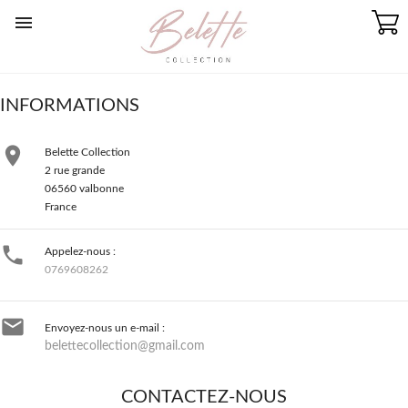

INFORMATIONS

Belette Collection
2 rue grande
06560 valbonne
France

Appelez-nous :
0769608262

Envoyez-nous un e-mail :
belettecollection@gmail.com
CONTACTEZ-NOUS