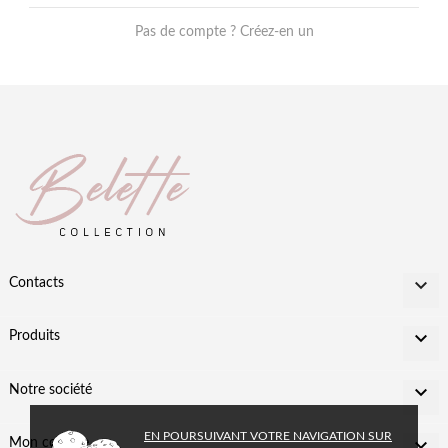
Pas de compte ? Créez-en un

Contacts

Produits

Notre société
EN POURSUIVANT VOTRE NAVIGATION SUR

Mon compte