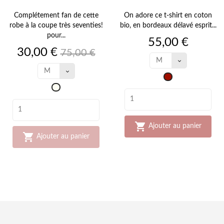
Complétement fan de cette
On adore ce t-shirt en coton
robe à la coupe très seventies!
bio, en bordeaux délavé esprit...
pour...
Prix
55,00 €
Prix
Prix
30,00 €
75,00 €
de
base
Bordeaux
Blanc
cassé

Ajouter au panier

Ajouter au panier