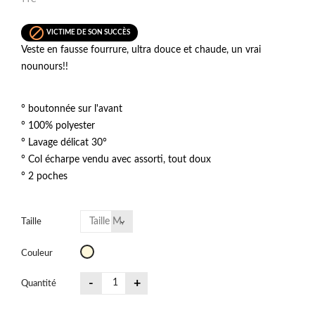

VICTIME DE SON SUCCÈS
Veste en fausse fourrure, ultra douce et chaude, un vrai
nounours!!
° boutonnée sur l'avant
° 100% polyester
° Lavage délicat 30°
° Col écharpe vendu avec assorti, tout doux
° 2 poches
Taille
Beige
Couleur
-
+
Quantité