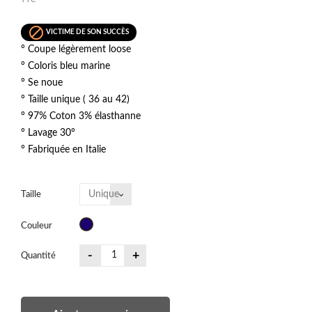

VICTIME DE SON SUCCÈS
° Coupe légèrement loose
° Coloris bleu marine
° Se noue
° Taille unique ( 36 au 42)
° 97% Coton 3% élasthanne
° Lavage 30°
° Fabriquée en Italie
Taille
bleu
Couleur
marine
-
+
Quantité